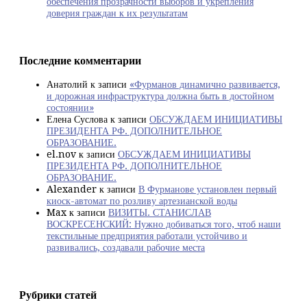
обеспечения прозрачности выборов и укрепления
доверия граждан к их результатам
Последние комментарии
Анатолий
к записи
«Фурманов динамично развивается,
и дорожная инфраструктура должна быть в достойном
состоянии»
Елена Суслова
к записи
ОБСУЖДАЕМ ИНИЦИАТИВЫ
ПРЕЗИДЕНТА РФ. ДОПОЛНИТЕЛЬНОЕ
ОБРАЗОВАНИЕ.
el.nov
к записи
ОБСУЖДАЕМ ИНИЦИАТИВЫ
ПРЕЗИДЕНТА РФ. ДОПОЛНИТЕЛЬНОЕ
ОБРАЗОВАНИЕ.
Alexander
к записи
В Фурманове установлен первый
киоск-автомат по розливу артезианской воды
Max
к записи
ВИЗИТЫ. СТАНИСЛАВ
ВОСКРЕСЕНСКИЙ: Нужно добиваться того, чтоб наши
текстильные предприятия работали устойчиво и
развивались, создавали рабочие места
Рубрики статей