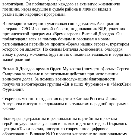
волонтёров. Он поблагодарил каждого за активную жизненную
позицию, неравнодушие к судьбе района и личный вклад в
реализацию народной программы.
В пленарном заседании участвовал сопредседатель Ассоциации
ветеранов СВО Ивановской области, подполковник ВДВ, участник
президентской программы «Время героев» Виталий Дроздов. Он
поблагодарил всех за помощь бойцам и рассказал о новом
региональном партийном проекте «Время наших героев», куратором
которого он является. По словам Виталия Алексеевича, благодаря
этому проекту молодёжь будет знать о подвигах земляков и гордиться
малой родиной.
Виталий Дроздов вручил Орден Мужества (посмертно) семье Сергея
Смирнова за смелые и решительные действия при исполнении
воинского долга. За помощь военнослужащим благодарности
получили волонтёрские группы «Za_наших_Фурманов» и «МаскСети
Фурманов».
Секретарь местного отделения партии «Единая Россия» Ирина
Антуфьева выступила с докладом о результатах народной программы в
районе.
Благодаря федеральным и региональным партийным проектам
серьёзно улучшились условия в школах и детских садах. Открылись
центры «Точки роста», поступило современное цифровое
оборудование. В школе №10 провели капремонт по национальному