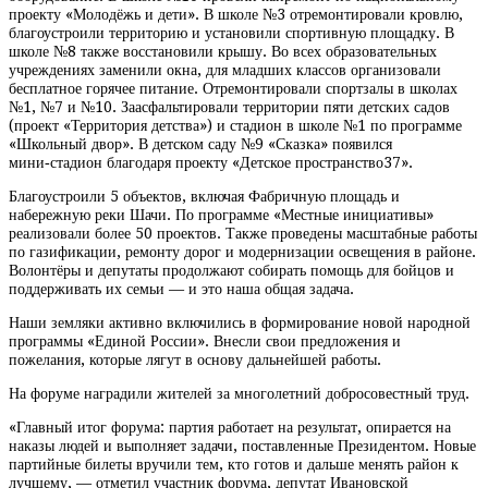
проекту «Молодёжь и дети». В школе №3 отремонтировали кровлю,
благоустроили территорию и установили спортивную площадку. В
школе №8 также восстановили крышу. Во всех образовательных
учреждениях заменили окна, для младших классов организовали
бесплатное горячее питание. Отремонтировали спортзалы в школах
№1, №7 и №10. Заасфальтировали территории пяти детских садов
(проект «Территория детства») и стадион в школе №1 по программе
«Школьный двор». В детском саду №9 «Сказка» появился
мини‑стадион благодаря проекту «Детское пространство37».
Благоустроили 5 объектов, включая Фабричную площадь и
набережную реки Шачи. По программе «Местные инициативы»
реализовали более 50 проектов. Также проведены масштабные работы
по газификации, ремонту дорог и модернизации освещения в районе.
Волонтёры и депутаты продолжают собирать помощь для бойцов и
поддерживать их семьи — и это наша общая задача.
Наши земляки активно включились в формирование новой народной
программы «Единой России». Внесли свои предложения и
пожелания, которые лягут в основу дальнейшей работы.
На форуме наградили жителей за многолетний добросовестный труд.
«Главный итог форума: партия работает на результат, опирается на
наказы людей и выполняет задачи, поставленные Президентом. Новые
партийные билеты вручили тем, кто готов и дальше менять район к
лучшему, — отметил участник форума, депутат Ивановской